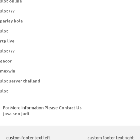
slot online
slot777
parlay bola
slot
rtp live
slot777
gacor
maxwin
slot server thailand
slot
For More Information Please
Contact Us
jasa seo judi
custom footer text left
custom footer text right