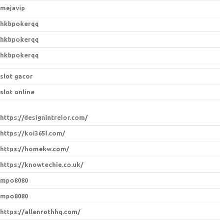
mejavip
hkbpokerqq
hkbpokerqq
hkbpokerqq
slot gacor
slot online
https://designintreior.com/
https://koi365l.com/
https://homekw.com/
https://knowtechie.co.uk/
mpo8080
mpo8080
https://allenrothhq.com/