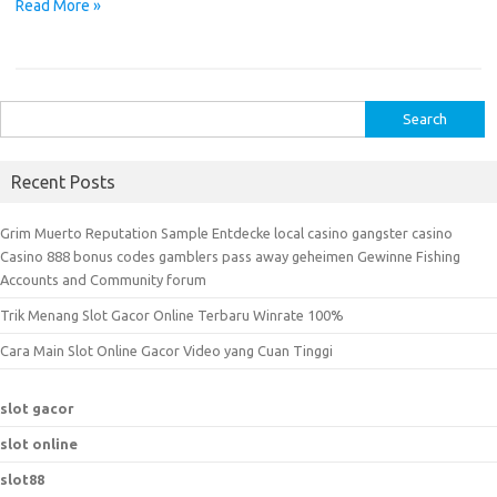
Read More »
S
e
a
Recent Posts
r
c
Grim Muerto Reputation Sample Entdecke local casino gangster casino
h
Casino 888 bonus codes gamblers pass away geheimen Gewinne Fishing
f
Accounts and Community forum
o
Trik Menang Slot Gacor Online Terbaru Winrate 100%
r
Cara Main Slot Online Gacor Video yang Cuan Tinggi
:
slot gacor
slot online
slot88