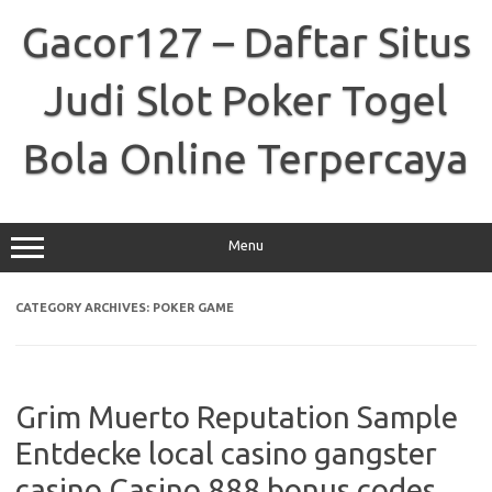
Skip
to
Gacor127 – Daftar Situs
content
Judi Slot Poker Togel
Bola Online Terpercaya
Menu
CATEGORY ARCHIVES:
POKER GAME
Grim Muerto Reputation Sample
Entdecke local casino gangster
casino Casino 888 bonus codes