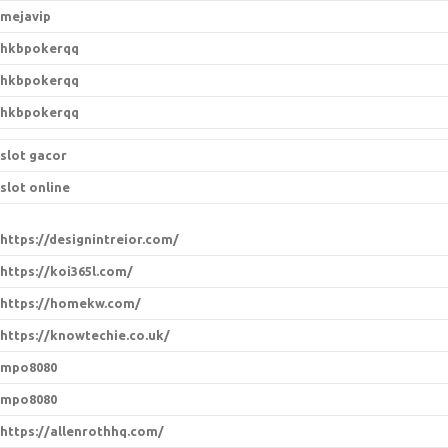
mejavip
hkbpokerqq
hkbpokerqq
hkbpokerqq
slot gacor
slot online
https://designintreior.com/
https://koi365l.com/
https://homekw.com/
https://knowtechie.co.uk/
mpo8080
mpo8080
https://allenrothhq.com/