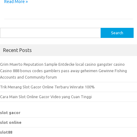
Read More »
S
e
a
Recent Posts
r
c
Grim Muerto Reputation Sample Entdecke local casino gangster casino
h
Casino 888 bonus codes gamblers pass away geheimen Gewinne Fishing
f
Accounts and Community forum
o
Trik Menang Slot Gacor Online Terbaru Winrate 100%
r
Cara Main Slot Online Gacor Video yang Cuan Tinggi
:
slot gacor
slot online
slot88