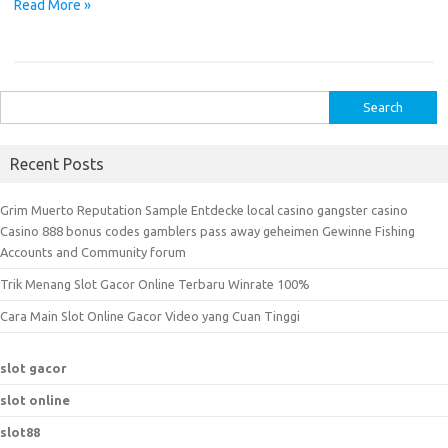
Read More »
S
e
a
Recent Posts
r
c
Grim Muerto Reputation Sample Entdecke local casino gangster casino
h
Casino 888 bonus codes gamblers pass away geheimen Gewinne Fishing
f
Accounts and Community forum
o
Trik Menang Slot Gacor Online Terbaru Winrate 100%
r
Cara Main Slot Online Gacor Video yang Cuan Tinggi
:
slot gacor
slot online
slot88