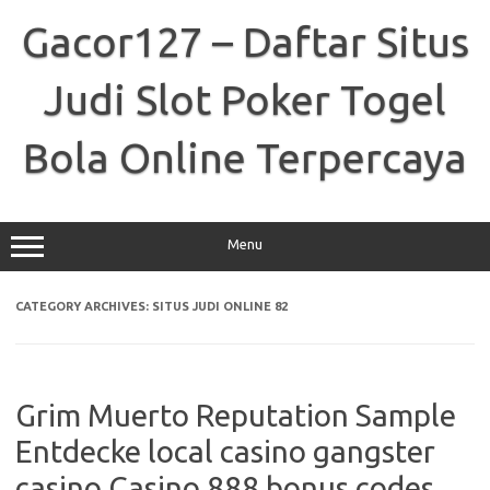
Skip
to
Gacor127 – Daftar Situs
content
Judi Slot Poker Togel
Bola Online Terpercaya
Menu
CATEGORY ARCHIVES:
SITUS JUDI ONLINE 82
Grim Muerto Reputation Sample
Entdecke local casino gangster
casino Casino 888 bonus codes