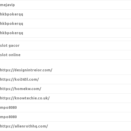
mejavip
hkbpokerqq
hkbpokerqq
hkbpokerqq
slot gacor
slot online
https://designintreior.com/
https://koi365l.com/
https://homekw.com/
https://knowtechie.co.uk/
mpo8080
mpo8080
https://allenrothhq.com/