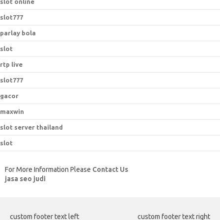
slot online
slot777
parlay bola
slot
rtp live
slot777
gacor
maxwin
slot server thailand
slot
For More Information Please
Contact Us
jasa seo judi
custom footer text left
custom footer text right