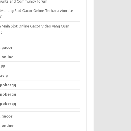
ounts and Community forum
k Menang Slot Gacor Online Terbaru Winrate
0%
a Main Slot Online Gacor Video yang Cuan
ggi
t gacor
t online
t88
avip
bpokerqq
bpokerqq
bpokerqq
t gacor
t online