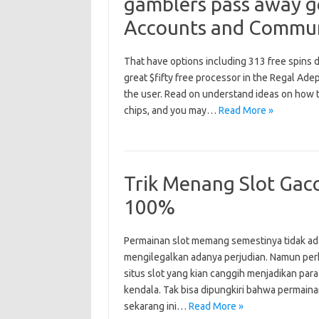
gamblers pass away g
Accounts and Commun
That have options including 313 free spins 
great $fifty free processor in the Regal Adept
the user. Read on understand ideas on how to
chips, and you may…
Read More »
Trik Menang Slot Gac
100%
Permainan slot memang semestinya tidak ad
mengilegalkan adanya perjudian. Namun per
situs slot yang kian canggih menjadikan para
kendala. Tak bisa dipungkiri bahwa permain
sekarang ini…
Read More »