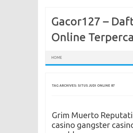
Skip
to
content
Gacor127 – Daft
Online Terperc
HOME
TAG ARCHIVES:
SITUS JUDI ONLINE 87
Grim Muerto Reputati
casino gangster casin