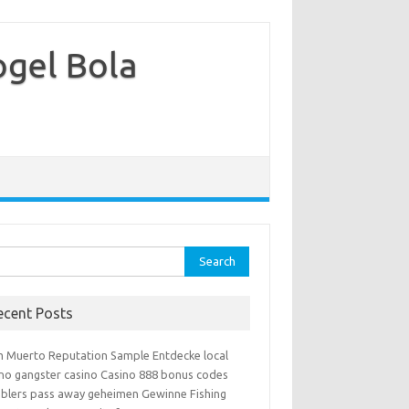
ogel Bola
ecent Posts
m Muerto Reputation Sample Entdecke local
ino gangster casino Casino 888 bonus codes
blers pass away geheimen Gewinne Fishing